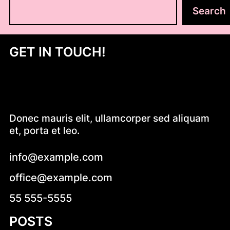
S
Search
z
u
k
GET IN TOUCH!
a
j
Donec mauris elit, ullamcorper sed aliquam
et, porta et leo.
info@example.com
office@example.com
55 555-5555
POSTS