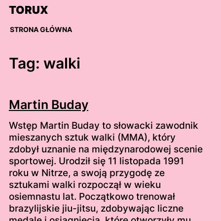
Skip
TORUX
to
content
STRONA GŁÓWNA
Tag:
walki
Martin Buday
Wstęp Martin Buday to słowacki zawodnik
mieszanych sztuk walki (MMA), który
zdobył uznanie na międzynarodowej scenie
sportowej. Urodził się 11 listopada 1991
roku w Nitrze, a swoją przygodę ze
sztukami walki rozpoczął w wieku
osiemnastu lat. Początkowo trenował
brazylijskie jiu-jitsu, zdobywając liczne
medale i osiągnięcia, które otworzyły mu