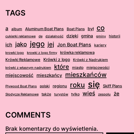
TAGS
co
a
był
album
Aluminum Boat Plans
Boat Plans
dzięki
gmina
cukierki reklamowe
działalność
gminy
historii
de
jego
jej
jako
ich
Jon Boat Plans
kariery
krówka reklamowa
krowki logo
krowki z logo firmy
Krówki Reklamowe
Krówki z logo
Krówki z Nadrukiem
które
miasto
miejscowości
krówki z własnym nadrukiem
mieszkańców
mieszkańcy
miejscowość
się
roku
regionu
Skiff Plans
Plywood Boat Plans
polski
wieś
że
Słodycze Reklamowe
także
turystów
tylko
zespołu
COMMENTS
Brak komentarzy do wyświetlenia.