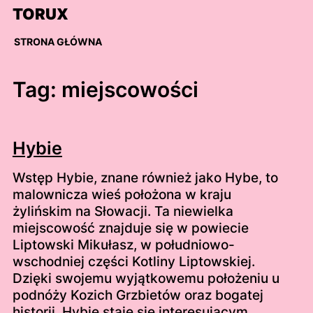
Skip
TORUX
to
content
STRONA GŁÓWNA
Tag:
miejscowości
Hybie
Wstęp Hybie, znane również jako Hybe, to
malownicza wieś położona w kraju
żylińskim na Słowacji. Ta niewielka
miejscowość znajduje się w powiecie
Liptowski Mikułasz, w południowo-
wschodniej części Kotliny Liptowskiej.
Dzięki swojemu wyjątkowemu położeniu u
podnóży Kozich Grzbietów oraz bogatej
historii, Hybie staje się interesującym