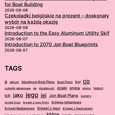
for Boat Building
2026-08-08
Czekoladki belgijskie na prezent – doskonały
wybór na każdą okazję
2026-08-08
Introduction to the Easy Aluminum Utility Skif
2026-08-07
Introduction to 2070 Jon Boat Blueprints
2026-08-07
TAGS
co
a
był
album
Aluminum Boat Plans
Boat Plans
dzięki
gmina
cukierki reklamowe
działalność
gminy
historii
de
jego
jej
jako
ich
Jon Boat Plans
kariery
krówka reklamowa
krowki logo
krowki z logo firmy
Krówki Reklamowe
Krówki z logo
Krówki z Nadrukiem
które