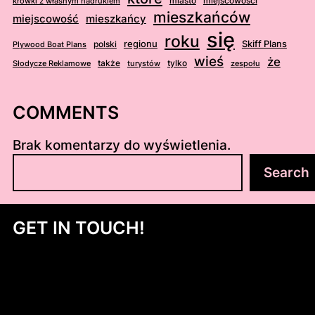
miasto
miejscowości
krówki z własnym nadrukiem
mieszkańców
mieszkańcy
miejscowość
się
roku
regionu
Skiff Plans
Plywood Boat Plans
polski
wieś
że
Słodycze Reklamowe
także
turystów
tylko
zespołu
COMMENTS
Brak komentarzy do wyświetlenia.
S
Search
z
u
k
GET IN TOUCH!
a
j