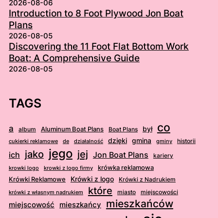
2026-08-06
Introduction to 8 Foot Plywood Jon Boat
Plans
2026-08-05
Discovering the 11 Foot Flat Bottom Work
Boat: A Comprehensive Guide
2026-08-05
TAGS
co
a
był
album
Aluminum Boat Plans
Boat Plans
dzięki
gmina
cukierki reklamowe
działalność
gminy
historii
de
jego
jej
jako
ich
Jon Boat Plans
kariery
krówka reklamowa
krowki logo
krowki z logo firmy
Krówki Reklamowe
Krówki z logo
Krówki z Nadrukiem
które
miasto
miejscowości
krówki z własnym nadrukiem
mieszkańców
mieszkańcy
miejscowość