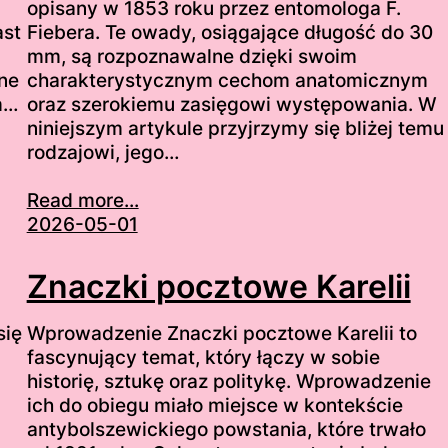
opisany w 1853 roku przez entomologa F.
ast
Fiebera. Te owady, osiągające długość do 30
mm, są rozpoznawalne dzięki swoim
ne
charakterystycznym cechom anatomicznym
m…
oraz szerokiemu zasięgowi występowania. W
niniejszym artykule przyjrzymy się bliżej temu
rodzajowi, jego…
Read more...
2026-05-01
Znaczki pocztowe Karelii
się
Wprowadzenie Znaczki pocztowe Karelii to
fascynujący temat, który łączy w sobie
historię, sztukę oraz politykę. Wprowadzenie
ich do obiegu miało miejsce w kontekście
antybolszewickiego powstania, które trwało