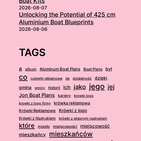
Boat Kits
2026-08-07
Unlocking the Potential of 425 cm
Aluminium Boat Blueprints
2026-08-06
TAGS
a
był
album
Aluminum Boat Plans
Boat Plans
co
dzięki
cukierki reklamowe
działalność
de
jego
jej
jako
ich
gmina
gminy
historii
Jon Boat Plans
kariery
krowki logo
krówka reklamowa
krowki z logo firmy
Krówki Reklamowe
Krówki z logo
Krówki z Nadrukiem
krówki z własnym nadrukiem
które
miejscowość
miasto
miejscowości
mieszkańców
mieszkańcy