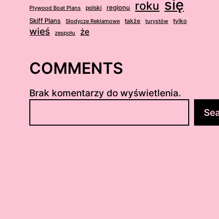
się
roku
regionu
Plywood Boat Plans
polski
Skiff Plans
Słodycze Reklamowe
także
turystów
tylko
wieś
że
zespołu
COMMENTS
Brak komentarzy do wyświetlenia.
S
Se
z
u
k
a
j