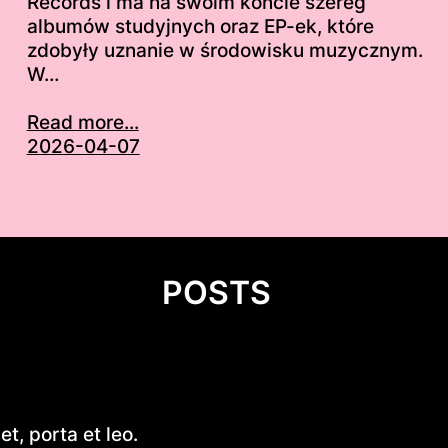
Records i ma na swoim koncie szereg
albumów studyjnych oraz EP-ek, które
zdobyły uznanie w środowisku muzycznym.
W…
Read more...
2026-04-07
POSTS
Introduction to the Easy Alu
t, porta et leo.