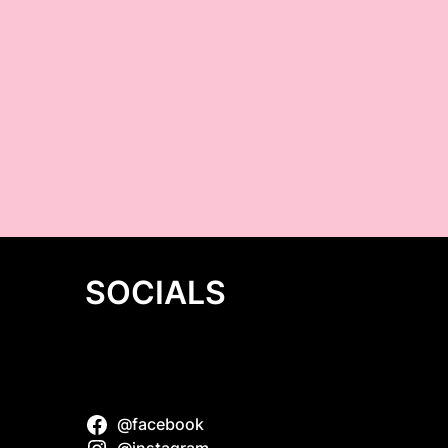
SOCIALS
@facebook
minum