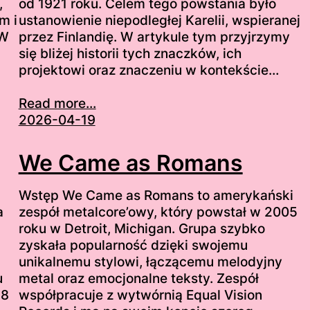
,
od 1921 roku. Celem tego powstania było
m i
ustanowienie niepodległej Karelii, wspieranej
 W
przez Finlandię. W artykule tym przyjrzymy
się bliżej historii tych znaczków, ich
projektowi oraz znaczeniu w kontekście…
Read more...
2026-04-19
We Came as Romans
Wstęp We Came as Romans to amerykański
a
zespół metalcore’owy, który powstał w 2005
roku w Detroit, Michigan. Grupa szybko
zyskała popularność dzięki swojemu
unikalnemu stylowi, łączącemu melodyjny
u
metal oraz emocjonalne teksty. Zespół
98
współpracuje z wytwórnią Equal Vision