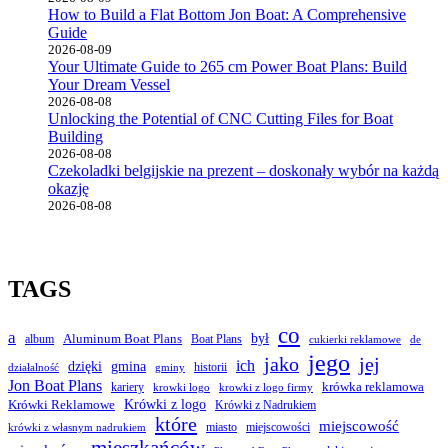
How to Build a Flat Bottom Jon Boat: A Comprehensive
Guide
2026-08-09
Your Ultimate Guide to 265 cm Power Boat Plans: Build
Your Dream Vessel
2026-08-08
Unlocking the Potential of CNC Cutting Files for Boat
Building
2026-08-08
Czekoladki belgijskie na prezent – doskonały wybór na każdą
okazję
2026-08-08
TAGS
co
a
był
album
Aluminum Boat Plans
Boat Plans
cukierki reklamowe
de
jego
jako
jej
ich
dzięki
gmina
historii
działalność
gminy
Jon Boat Plans
kariery
krówka reklamowa
krowki logo
krowki z logo firmy
Krówki Reklamowe
Krówki z logo
Krówki z Nadrukiem
które
miejscowość
miasto
miejscowości
krówki z własnym nadrukiem
mieszkańców