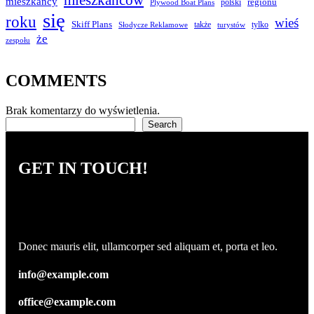
mieszkańcy
regionu
polski
Plywood Boat Plans
się
roku
wieś
Skiff Plans
także
tylko
Słodycze Reklamowe
turystów
że
zespołu
COMMENTS
Brak komentarzy do wyświetlenia.
Szukaj
Search
GET IN TOUCH!
Donec mauris elit, ullamcorper sed aliquam et, porta et leo.
info@example.com
office@example.com