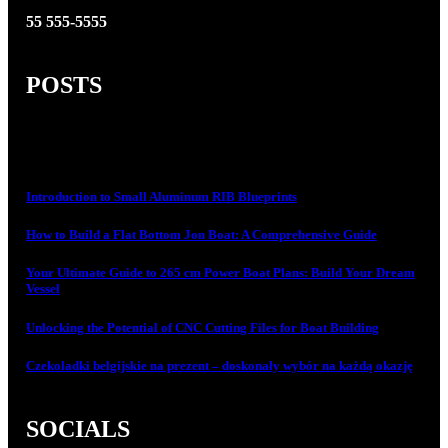
55 555-5555
POSTS
Introduction to Small Aluminum RIB Blueprints
How to Build a Flat Bottom Jon Boat: A Comprehensive Guide
Your Ultimate Guide to 265 cm Power Boat Plans: Build Your Dream
Vessel
Unlocking the Potential of CNC Cutting Files for Boat Building
Czekoladki belgijskie na prezent – doskonały wybór na każdą okazję
SOCIALS