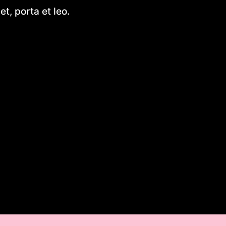
Introduction to the Easy Alu
t, porta et leo.
Utility Skif
Introduction to 2070 Jon Boat
Blueprints
How to Build an Aluminum Jon
Comprehensive Guide for Beg
and Experts
Introduction to Flat Bottom W
Kits
Unlocking the Potential of 42
Aluminium Boat Blueprints