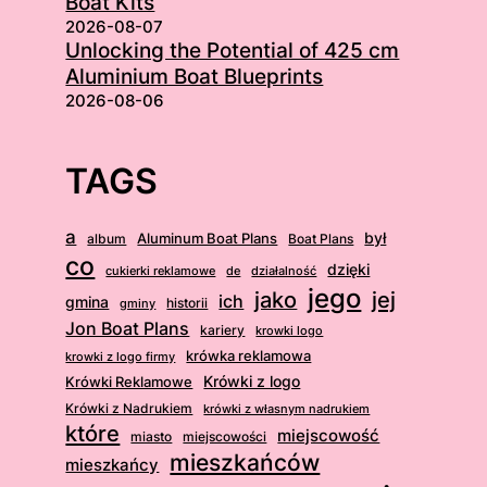
Boat Kits
2026-08-07
Unlocking the Potential of 425 cm
Aluminium Boat Blueprints
2026-08-06
TAGS
a
był
album
Aluminum Boat Plans
Boat Plans
co
dzięki
cukierki reklamowe
działalność
de
jego
jej
jako
ich
gmina
gminy
historii
Jon Boat Plans
kariery
krowki logo
krówka reklamowa
krowki z logo firmy
Krówki Reklamowe
Krówki z logo
Krówki z Nadrukiem
krówki z własnym nadrukiem
które
miejscowość
miasto
miejscowości
mieszkańców
mieszkańcy