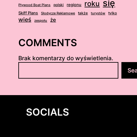
się
roku
regionu
Plywood Boat Plans
polski
Skiff Plans
Słodycze Reklamowe
także
turystów
tylko
wieś
że
zespołu
COMMENTS
Brak komentarzy do wyświetlenia.
S
Se
z
u
k
a
j
SOCIALS