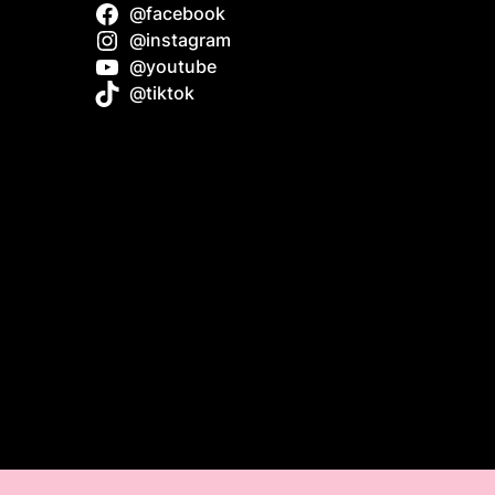
@facebook
minum
@instagram
@youtube
@tiktok
 Boat: A
inners
ork Boat
5 cm