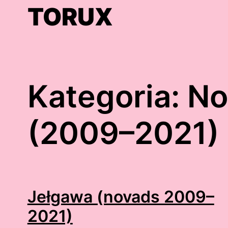
Skip
TORUX
to
content
Kategoria:
No
(2009–2021)
Jełgawa (novads 2009–
2021)