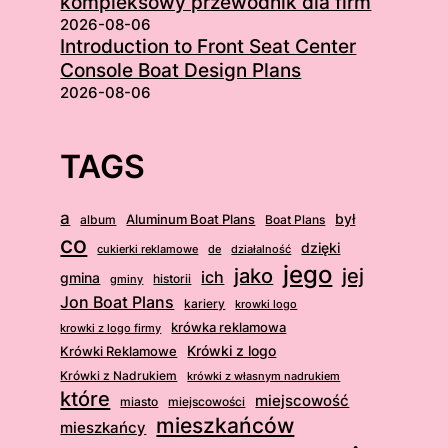
kompleksowy przewodnik dla firm
2026-08-06
Introduction to Front Seat Center
Console Boat Design Plans
2026-08-06
TAGS
a
był
album
Aluminum Boat Plans
Boat Plans
co
dzięki
cukierki reklamowe
działalność
de
jego
jej
jako
ich
gmina
gminy
historii
Jon Boat Plans
kariery
krowki logo
krówka reklamowa
krowki z logo firmy
Krówki Reklamowe
Krówki z logo
Krówki z Nadrukiem
krówki z własnym nadrukiem
które
miejscowość
miasto
miejscowości
mieszkańców
mieszkańcy