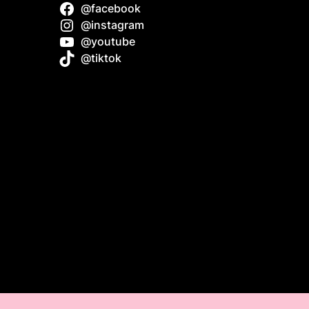
@facebook
 Boat: A
@instagram
inners
@youtube
@tiktok
ork Boat
5 cm
firm
nter