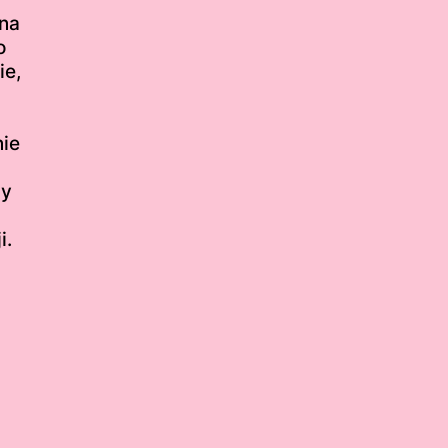
na
o
ie,
nie
my
i.