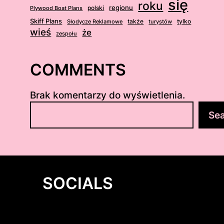
się
roku
regionu
Plywood Boat Plans
polski
Skiff Plans
Słodycze Reklamowe
także
turystów
tylko
wieś
że
zespołu
COMMENTS
Brak komentarzy do wyświetlenia.
S
Se
z
u
k
a
j
SOCIALS