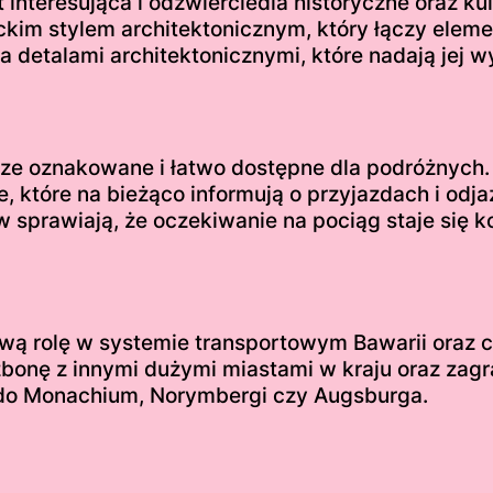
 interesująca i odzwierciedla historyczne oraz k
ckim stylem architektonicznym, który łączy ele
 detalami architektonicznymi, które nadają jej w
brze oznakowane i łatwo dostępne dla podróżnych
, które na bieżąco informują o przyjazdach i odj
ów sprawiają, że oczekiwanie na pociąg staje się 
ą rolę w systemie transportowym Bawarii oraz c
onę z innymi dużymi miastami w kraju oraz zagr
do Monachium, Norymbergi czy Augsburga.