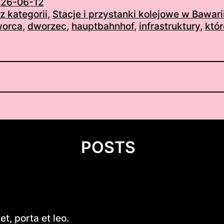
26-06-12
z kategorii
, 
Stacje i przystanki kolejowe w Bawari
orca
, 
dworzec
, 
hauptbahnhof
, 
infrastruktury
, 
któr
POSTS
Introduction to Flat Bottom W
t, porta et leo.