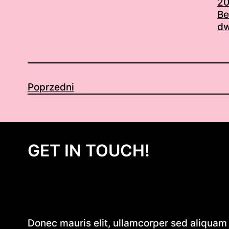
20
Be
dw
Poprzedni
GET IN TOUCH!
Donec mauris elit, ullamcorper sed aliquam e