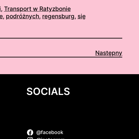
i
, 
Transport w Ratyzbonie
e
, 
podróżnych
, 
regensburg
, 
się
Następny
SOCIALS
@facebook
ork Boat