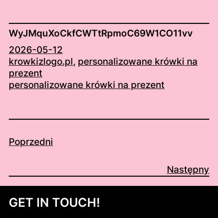
WyJMquXoCkfCWTtRpmoC69W1CO11vv
2026-05-12
krowkizlogo.pl
, 
personalizowane krówki na
prezent
personalizowane krówki na prezent
Poprzedni
Następny
GET IN TOUCH!