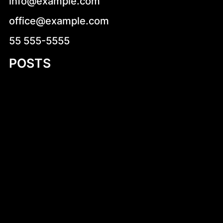
info@example.com
office@example.com
55 555-5555
POSTS
Kurczak na każdy dzień – pomysł na
smaczne i zdrowe posiłki
Introduction to 45m Aluminum Boat Plans