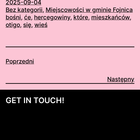
2025-09-04
Bez kategorii
, 
Miejscowości w gminie Fojnica
bośni
, 
će
, 
hercegowiny
, 
które
, 
mieszkańców
, 
otigo
, 
się
, 
wieś
Poprzedni
Następny
GET IN TOUCH!