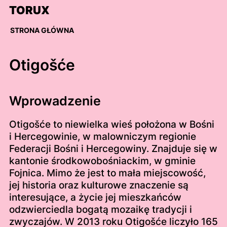
Skip
TORUX
to
content
STRONA GŁÓWNA
Otigošće
Wprowadzenie
Otigošće to niewielka wieś położona w Bośni
i Hercegowinie, w malowniczym regionie
Federacji Bośni i Hercegowiny. Znajduje się w
kantonie środkowobośniackim, w gminie
Fojnica. Mimo że jest to mała miejscowość,
jej historia oraz kulturowe znaczenie są
interesujące, a życie jej mieszkańców
odzwierciedla bogatą mozaikę tradycji i
zwyczajów. W 2013 roku Otigošće liczyło 165