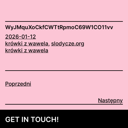
WyJMquXoCkfCWTtRpmoC69W1CO11vv
2026-01-12
krówki z wawela
, 
slodycze.org
krówki z wawela
Poprzedni
Następny
GET IN TOUCH!