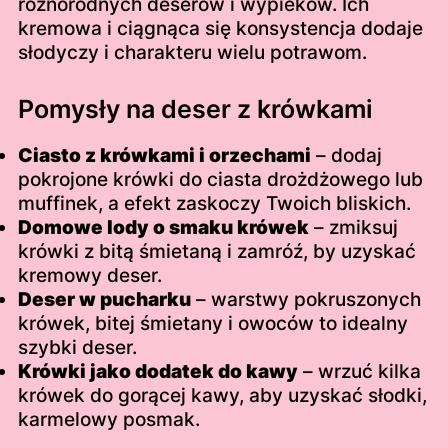
różnorodnych deserów i wypieków. Ich
kremowa i ciągnąca się konsystencja dodaje
słodyczy i charakteru wielu potrawom.
Pomysły na deser z krówkami
Ciasto z krówkami i orzechami
– dodaj
pokrojone krówki do ciasta drożdżowego lub
muffinek, a efekt zaskoczy Twoich bliskich.
Domowe lody o smaku krówek
– zmiksuj
krówki z bitą śmietaną i zamróź, by uzyskać
kremowy deser.
Deser w pucharku
– warstwy pokruszonych
krówek, bitej śmietany i owoców to idealny
szybki deser.
Krówki jako dodatek do kawy
– wrzuć kilka
krówek do gorącej kawy, aby uzyskać słodki,
karmelowy posmak.