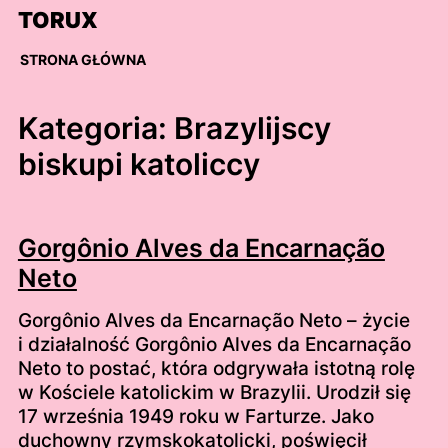
Skip
TORUX
to
content
STRONA GŁÓWNA
Kategoria:
Brazylijscy
biskupi katoliccy
Gorgônio Alves da Encarnação
Neto
Gorgônio Alves da Encarnação Neto – życie
i działalność Gorgônio Alves da Encarnação
Neto to postać, która odgrywała istotną rolę
w Kościele katolickim w Brazylii. Urodził się
17 września 1949 roku w Farturze. Jako
duchowny rzymskokatolicki, poświęcił