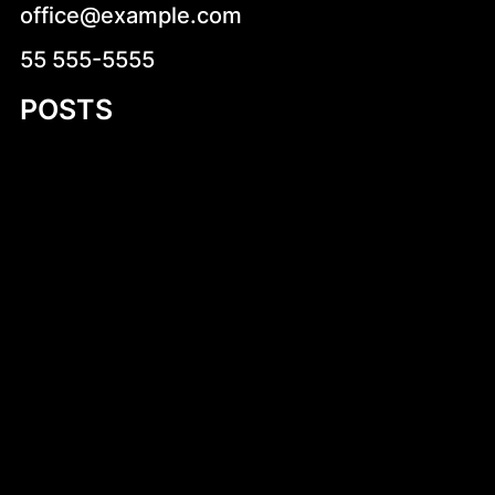
office@example.com
55 555-5555
POSTS
How to Build a Flat Bottom Jon Boat: A
Comprehensive Guide
Your Ultimate Guide to 265 cm Power Boat
Plans: Build Your Dream Vessel
Unlocking the Potential of CNC Cutting
Files for Boat Building