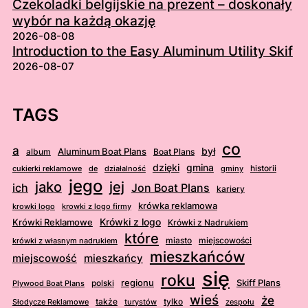
Czekoladki belgijskie na prezent – doskonały
wybór na każdą okazję
2026-08-08
Introduction to the Easy Aluminum Utility Skif
2026-08-07
TAGS
co
a
był
album
Aluminum Boat Plans
Boat Plans
dzięki
gmina
cukierki reklamowe
działalność
gminy
historii
de
jego
jej
jako
ich
Jon Boat Plans
kariery
krówka reklamowa
krowki logo
krowki z logo firmy
Krówki Reklamowe
Krówki z logo
Krówki z Nadrukiem
które
miasto
miejscowości
krówki z własnym nadrukiem
mieszkańców
mieszkańcy
miejscowość
się
roku
regionu
Skiff Plans
Plywood Boat Plans
polski
wieś
że
Słodycze Reklamowe
także
turystów
tylko
zespołu