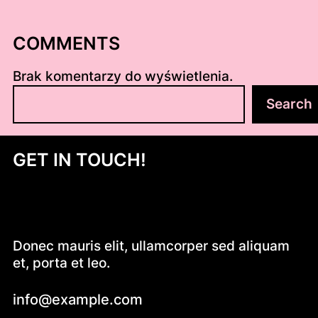
COMMENTS
Brak komentarzy do wyświetlenia.
S
Search
z
u
k
GET IN TOUCH!
a
j
Donec mauris elit, ullamcorper sed aliquam
et, porta et leo.
info@example.com